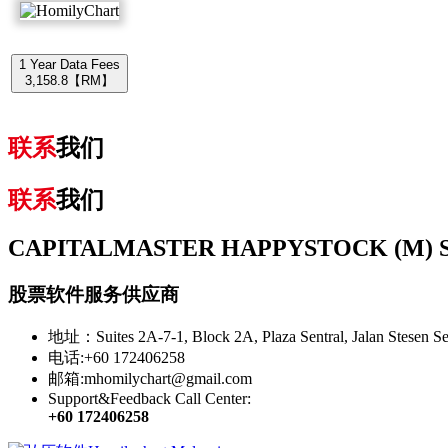
1 Year Data Fees
3,158.8【RM】
联系
我们
联系
我们
CAPITALMASTER HAPPYSTOCK (M) SDN. 
股票软件服务供应商
地址：Suites 2A-7-1, Block 2A, Plaza Sentral, Jalan Stesen Se
电话:+60 172406258
邮箱:mhomilychart@gmail.com
Support&Feedback Call Center:
+60 172406258