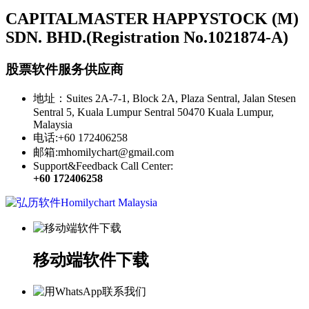
CAPITALMASTER HAPPYSTOCK (M)
SDN. BHD.(Registration No.1021874-A)
股票软件服务供应商
地址：Suites 2A-7-1, Block 2A, Plaza Sentral, Jalan Stesen
Sentral 5, Kuala Lumpur Sentral 50470 Kuala Lumpur,
Malaysia
电话:+60 172406258
邮箱:mhomilychart@gmail.com
Support&Feedback Call Center:
+60 172406258
移动端软件下载