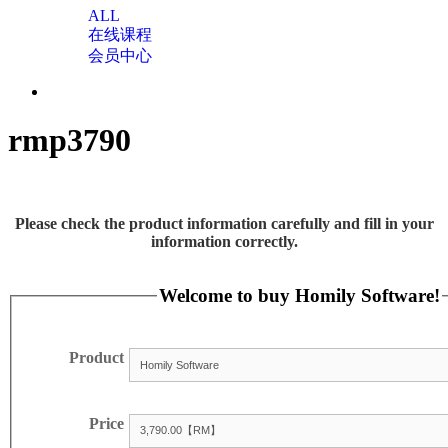
ALL
在线课程
会员中心
rmp3790
Please check the product information carefully and fill in your
information correctly.
Welcome to buy Homily Software!
Product
Price