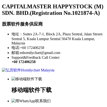
CAPITALMASTER HAPPYSTOCK (M)
SDN. BHD.(Registration No.1021874-A)
股票软件服务供应商
地址：Suites 2A-7-1, Block 2A, Plaza Sentral, Jalan Stesen
Sentral 5, Kuala Lumpur Sentral 50470 Kuala Lumpur,
Malaysia
电话:+60 172406258
邮箱:mhomilychart@gmail.com
Support&Feedback Call Center:
+60 172406258
移动端软件下载