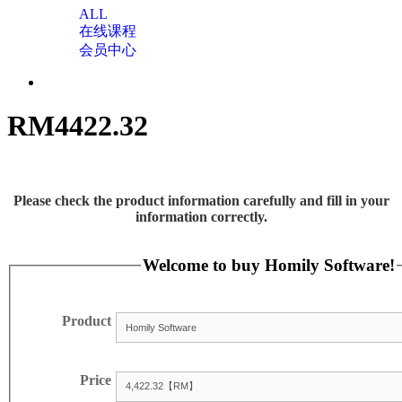
ALL
在线课程
会员中心
RM4422.32
Please check the product information carefully and fill in your
information correctly.
Welcome to buy Homily Software!
Product
Price