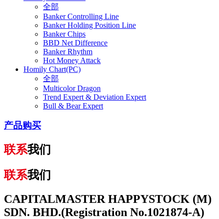
全部
Banker Controlling Line
Banker Holding Position Line
Banker Chips
BBD Net Difference
Banker Rhythm
Hot Money Attack
Homily Chart(PC)
全部
Multicolor Dragon
Trend Expert & Deviation Expert
Bull & Bear Expert
产品购买
联系
我们
联系
我们
CAPITALMASTER HAPPYSTOCK (M)
SDN. BHD.(Registration No.1021874-A)