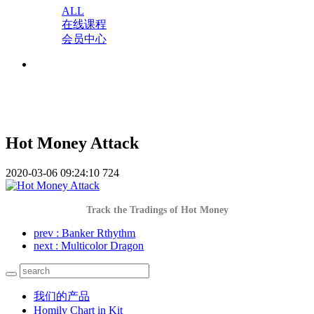
ALL
在线课程
会员中心
Hot Money Attack
2020-03-06 09:24:10
724
Track the Tradings of Hot Money
prev
: Banker Rthythm
next
: Multicolor Dragon
我们的产品
Homily Chart in Kit