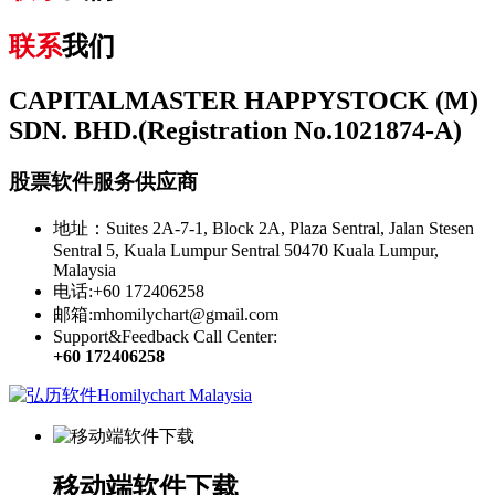
联系
我们
CAPITALMASTER HAPPYSTOCK (M)
SDN. BHD.(Registration No.1021874-A)
股票软件服务供应商
地址：Suites 2A-7-1, Block 2A, Plaza Sentral, Jalan Stesen
Sentral 5, Kuala Lumpur Sentral 50470 Kuala Lumpur,
Malaysia
电话:+60 172406258
邮箱:mhomilychart@gmail.com
Support&Feedback Call Center:
+60 172406258
移动端软件下载